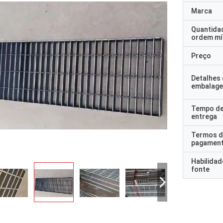
Marca
Quantida
ordem mí
Preço
Detalhes
embalag
Tempo d
entrega
Termos d
pagamen
Habilidad
fonte