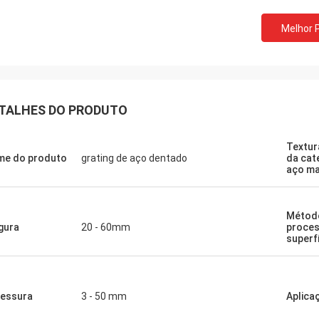
Melhor 
George
adecimentos para sua hospitalidade
TALHES DO PRODUTO
vel. Sua empresa é muito
fissional, nós terá a cooperação
adável em um futuro próximo.
Textur
e do produto
grating de aço dentado
da cat
aço ma
Métod
gura
20 - 60mm
proce
superf
essura
3 - 50 mm
Aplica