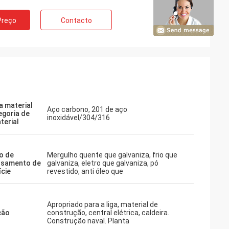
Preço
Contacto
a material
Aço carbono, 201 de aço
egoria de
inoxidável/304/316
terial
o de
Mergulho quente que galvaniza, frio que
ssamento de
galvaniza, eletro que galvaniza, pó
ície
revestido, anti óleo que
Apropriado para a liga, material de
ção
construção, central elétrica, caldeira.
Construção naval. Planta