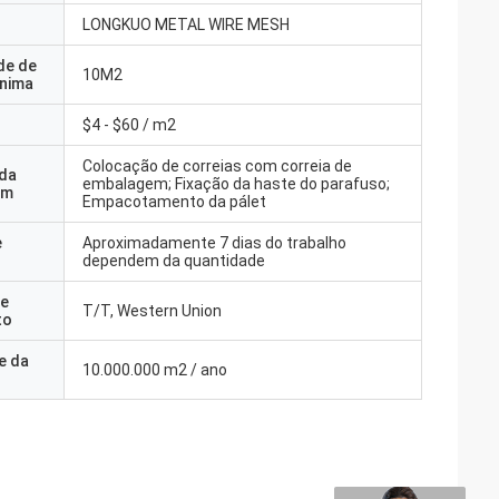
LONGKUO METAL WIRE MESH
de de
10M2
nima
$4 - $60 / m2
Colocação de correias com correia de
 da
embalagem; Fixação da haste do parafuso;
em
Empacotamento da pálet
e
Aproximadamente 7 dias do trabalho
dependem da quantidade
e
T/T, Western Union
to
e da
10.000.000 m2 / ano