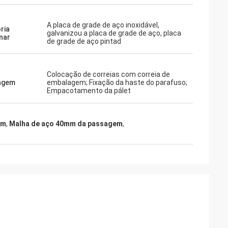
A placa de grade de aço inoxidável,
ria
galvanizou a placa de grade de aço, placa
inar
de grade de aço pintad
Colocação de correias com correia de
agem
embalagem; Fixação da haste do parafuso;
Empacotamento da pálet
im
,
Malha de aço 40mm da passagem
,