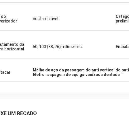
 do
Catego
customizável
verizador
prelim
stamento da
50, 100 (38, 76) milímetros
Embal
ra horizontal
Malha de aço da passagem do anti vertical do pat
tacar
Eletro raspagem de aço galvanizada dentada
IXE UM RECADO