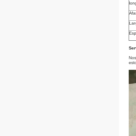
lon
Afa
Lar
Esp
Ser
Nos
est