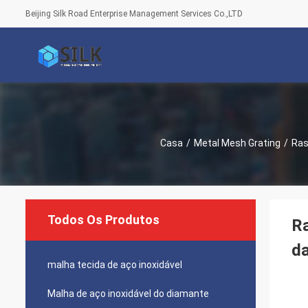
Beijing Silk Road Enterprise Management Services Co.,LTD
Casa
/
Metal Mesh Grating
/
Ras
Todos Os Produtos
Ra
da
malha tecida de aço inoxidável
Malha de aço inoxidável do diamante