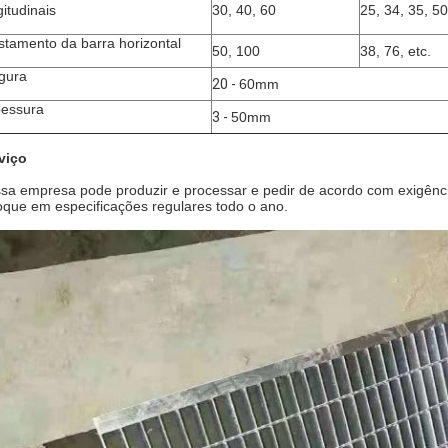
gitudinais
30, 40, 60
25, 34, 35, 50
stamento da barra horizontal
50, 100
38, 76, etc.
gura
20 -
60mm
essura
3 -
50mm
viço
sa empresa pode produzir e processar e pedir de acordo com exigênc
oque em especificações regulares todo o ano.