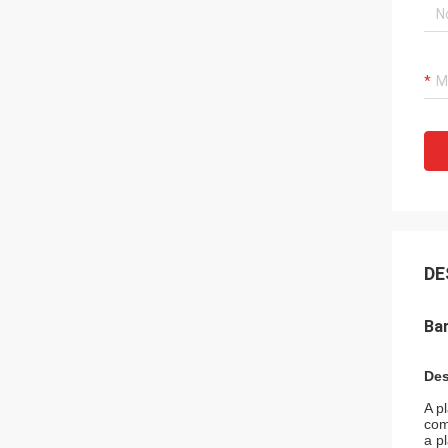
DE
Ba
Des
A p
com
a p