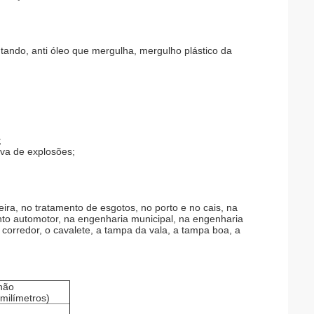
ntando, anti óleo que mergulha, mergulho plástico da
;
ova de explosões;
eira, no tratamento de esgotos, no porto e no cais, na
nto automotor, na engenharia municipal, na engenharia
corredor, o cavalete, a tampa da vala, a tampa boa, a
não
milímetros)