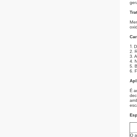
ger
Tra
Mer
oxi
Car
1.
D
2. 
3. 
4. 
5. 
6. 
Apl
É a
dec
amb
esc
Esp
O a