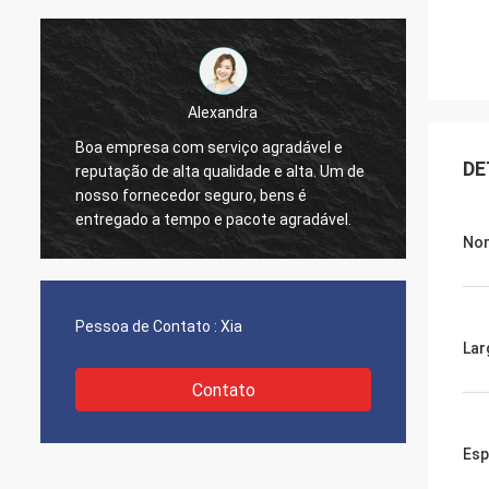
Elane
Agr
com uma comunicação muito boa todos
DE
 de
amá
os problemas resolvidos, satisfeito com
pro
minha compra.
l.
agr
Nom
Pessoa de Contato :
Xia
Lar
Contato
Esp