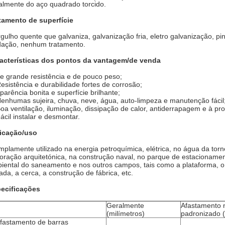
almente do aço quadrado torcido.
tamento de superfície
gulho quente que galvaniza, galvanização fria, eletro galvanização, pi
dação, nenhum tratamento.
acterísticas dos pontos da vantagem/de venda
e grande resistência e de pouco peso;
Resistência e durabilidade fortes de corrosão;
Aparência bonita e superfície brilhante;
Nenhumas sujeira, chuva, neve, água, auto-limpeza e manutenção fácil
Boa ventilação, iluminação, dissipação de calor, antiderrapagem e à pr
Fácil instalar e desmontar.
icação/uso
mplamente utilizado na energia petroquímica, elétrica, no água da torn
oração arquitetónica, na construção naval, no parque de estacioname
iental do saneamento e nos outros campos, tais como a plataforma, o 
ada, a cerca, a construção de fábrica, etc.
ecificações
Geralmente
Afastamento 
(milímetros)
padronizado (
fastamento de barras