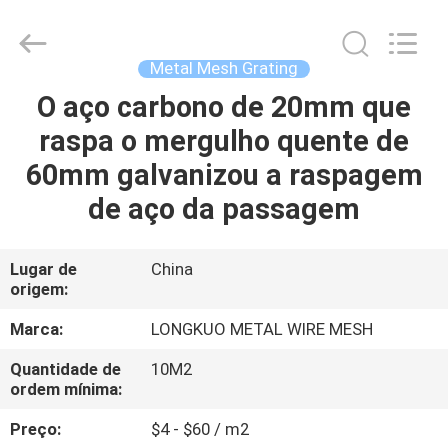
Beijing
Silk
Road
Enterprise
Management
Metal Mesh Grating
Services
Co.,LTD.
All
O aço carbono de 20mm que
CASA
Rights
Reserved.
raspa o mergulho quente de
PRODUTOS
60mm galvanizou a raspagem
de aço da passagem
VÍDEOS
Lugar de
China
origem:
SOBRE
NÓS
Marca:
LONGKUO METAL WIRE MESH
Quantidade de
10M2
EXCURSÃO
ordem mínima:
DA
Preço:
$4 - $60 / m2