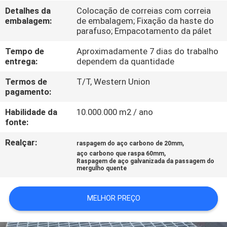
FÁBRICA
Detalhes da
Colocação de correias com correia
embalagem:
de embalagem; Fixação da haste do
parafuso; Empacotamento da pálet
CONTROLE
Tempo de
Aproximadamente 7 dias do trabalho
DA
entrega:
dependem da quantidade
QUALIDADE
Termos de
T/T, Western Union
pagamento:
CONTATE-
Habilidade da
10.000.000 m2 / ano
NOS
fonte:
Realçar:
,
raspagem do aço carbono de 20mm
,
PEÇA
aço carbono que raspa 60mm
Raspagem de aço galvanizada da passagem do
mergulho quente
UMAS
CITAÇÕES
MELHOR PREÇO
MAPA