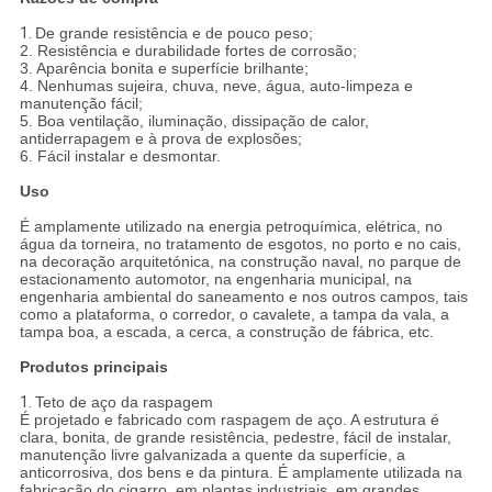
1.
De grande resistência e de pouco peso;
2. Resistência e durabilidade fortes de corrosão;
3. Aparência bonita e superfície brilhante;
4. Nenhumas sujeira, chuva, neve, água, auto-limpeza e
manutenção fácil;
5. Boa ventilação, iluminação, dissipação de calor,
antiderrapagem e à prova de explosões;
6. Fácil instalar e desmontar.
Uso
É amplamente utilizado na energia petroquímica, elétrica, no
água da torneira, no tratamento de esgotos, no porto e no cais,
na decoração arquitetónica, na construção naval, no parque de
estacionamento automotor, na engenharia municipal, na
engenharia ambiental do saneamento e nos outros campos, tais
como a plataforma, o corredor, o cavalete, a tampa da vala, a
tampa boa, a escada, a cerca, a construção de fábrica, etc.
Produtos principais
1.
Teto de aço da raspagem
É projetado e fabricado com raspagem de aço. A estrutura é
clara, bonita, de grande resistência, pedestre, fácil de instalar,
manutenção livre galvanizada a quente da superfície, a
anticorrosiva, dos bens e da pintura. É amplamente utilizada na
fabricação do cigarro, em plantas industriais, em grandes