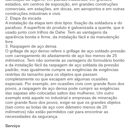
estádios, em centros de exposição, em grandes construções
comerciais, em estações, em docas, em aeroportos e em outras
construções industriais e civis.
2. Etapa da escada
A instalação da etapa tem dois tipos: fixação da soldadura e do
parafuso. A superfície do produto é galvanizada a quente, que é
usado junto com trilhos de Dahe. Tem as vantagens da
aparência bonita e firme, da instalação fácil e da manutenção
livre.
3. Raspagem de aço densa
O grillage de aço denso refere o grillage de aço soldado pressão
com carregamento do afastamento de aço liso menos de 25
milímetros. Tem não somente as vantagens do formulário bonito
e da instalação fácil da raspagem de aço soldada da pressão
padrão, mas igualmente cumpre as exigências de exigências
restritas do tamanho para os objetos que passam
completamente ou que escapam em algumas ocasiões
especiais. Por exemplo, em ocasiões civis com grande fluxo dos
povos, a raspagem de aço densa pode cumprir as exigências
das sapatas alto-colocadas saltos das mulheres; Um outro
exemplo está aquele no industrial e empresas de mineração
com grande fluxo dos povos, exige-se que os grandes objetos
(tais como as bolas de aço com diâmetro menos de 20
milímetros) não estão permitidos cair para encontrar as
necessidades da segurança.
Serviço