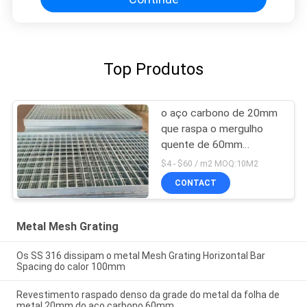
Top Produtos
o aço carbono de 20mm
que raspa o mergulho
quente de 60mm
galvanizou a raspagem
$4 - $60 / m2 MOQ:10M2
de aço da passagem
CONTACT
Metal Mesh Grating
Os SS 316 dissipam o metal Mesh Grating Horizontal Bar
Spacing do calor 100mm
Revestimento raspado denso da grade do metal da folha de
metal 20mm do aço carbono 60mm