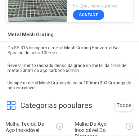
galvanizou a raspagem
$4 - $60 / m2 MOQ:10M2
de aço da passagem
CONTACT
Metal Mesh Grating
Os SS 316 dissipam o metal Mesh Grating Horizontal Bar
Spacing do calor 100mm
Revestimento raspado denso da grade do metal da folha de
metal 20mm do aço carbono 60mm
Dissipe o metal Mesh Grating do calor 100mm 304 Gratings de
aço inoxidável
Categorias populares
Todos
Malha Tecida De 
Malha De Aço 
Aço Inoxidável
Inoxidável Do 
Diamante