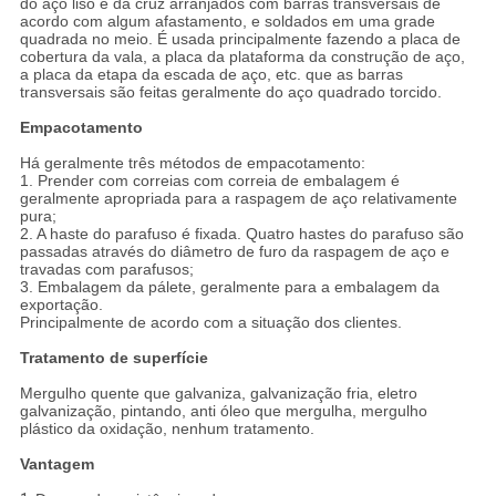
do aço liso e da cruz arranjados com barras transversais de
acordo com algum afastamento, e soldados em uma grade
quadrada no meio. É usada principalmente fazendo a placa de
cobertura da vala, a placa da plataforma da construção de aço,
a placa da etapa da escada de aço, etc. que as barras
transversais são feitas geralmente do aço quadrado torcido.
Empacotamento
Há geralmente três métodos de empacotamento:
1. Prender com correias com correia de embalagem é
geralmente apropriada para a raspagem de aço relativamente
pura;
2. A haste do parafuso é fixada. Quatro hastes do parafuso são
passadas através do diâmetro de furo da raspagem de aço e
travadas com parafusos;
3. Embalagem da pálete, geralmente para a embalagem da
exportação.
Principalmente de acordo com a situação dos clientes.
Tratamento de superfície
Mergulho quente que galvaniza, galvanização fria, eletro
galvanização, pintando, anti óleo que mergulha, mergulho
plástico da oxidação, nenhum tratamento.
Vantagem