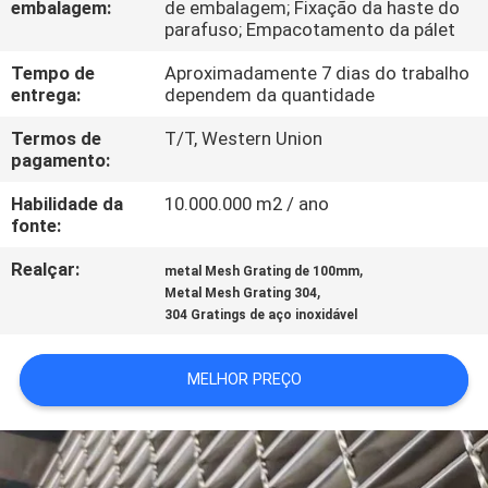
embalagem:
de embalagem; Fixação da haste do
FÁBRICA
parafuso; Empacotamento da pálet
Tempo de
Aproximadamente 7 dias do trabalho
CONTROLE
entrega:
dependem da quantidade
DA
Termos de
T/T, Western Union
QUALIDADE
pagamento:
Habilidade da
10.000.000 m2 / ano
CONTATE-
fonte:
NOS
Realçar:
,
metal Mesh Grating de 100mm
,
Metal Mesh Grating 304
304 Gratings de aço inoxidável
PEÇA
UMAS
MELHOR PREÇO
CITAÇÕES
MAPA