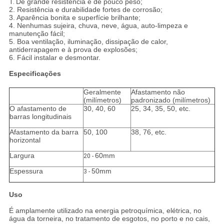
1.
De grande resistência e de pouco peso;
2. Resistência e durabilidade fortes de corrosão;
3. Aparência bonita e superfície brilhante;
4. Nenhumas sujeira, chuva, neve, água, auto-limpeza e
manutenção fácil;
5. Boa ventilação, iluminação, dissipação de calor,
antiderrapagem e à prova de explosões;
6. Fácil instalar e desmontar.
Especificações
Geralmente
Afastamento não
(milímetros)
padronizado (milímetros)
O afastamento de
30, 40, 60
25, 34, 35, 50, etc.
barras longitudinais
Afastamento da barra
50, 100
38, 76, etc.
horizontal
Largura
60mm
20 -
Espessura
50mm
3 -
Uso
É amplamente utilizado na energia petroquímica, elétrica, no
água da torneira, no tratamento de esgotos, no porto e no cais,