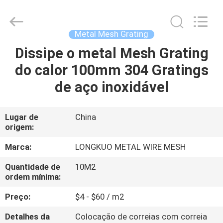
Beijing
Silk
Road
Enterprise
Management
Metal Mesh Grating
Services
Co.,LTD.
All
Dissipe o metal Mesh Grating
CASA
Rights
Reserved.
do calor 100mm 304 Gratings
PRODUTOS
de aço inoxidável
VÍDEOS
Lugar de
China
origem:
SOBRE
Marca:
LONGKUO METAL WIRE MESH
NÓS
Quantidade de
10M2
ordem mínima:
EXCURSÃO
Preço:
$4 - $60 / m2
DA
Detalhes da
Colocação de correias com correia