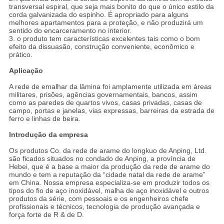
transversal espiral, que seja mais bonito do que o único estilo da
corda galvanizada do espinho. É apropriado para alguns
melhores apartamentos para a proteção, e não produzirá um
sentido do encarceramento no interior.
3. o produto tem características excelentes tais como o bom
efeito da dissuasão, construção conveniente, econômico e
prático.
Aplicação
A rede de emalhar da lâmina foi amplamente utilizada em áreas
militares, prisões, agências governamentais, bancos, assim
como as paredes de quartos vivos, casas privadas, casas de
campo, portas e janelas, vias expressas, barreiras da estrada de
ferro e linhas de beira.
Introdução da empresa
Os produtos Co. da rede de arame do longkuo de Anping, Ltd.
são ficados situados no condado de Anping, a província de
Hebei, que é a base a maior da produção da rede de arame do
mundo e tem a reputação da “cidade natal da rede de arame”
em China. Nossa empresa especializa-se em produzir todos os
tipos do fio de aço inoxidável, malha de aço inoxidável e outros
produtos da série, com pessoais e os engenheiros chefe
profissionais e técnicos, tecnologia de produção avançada e
força forte de R & de D.