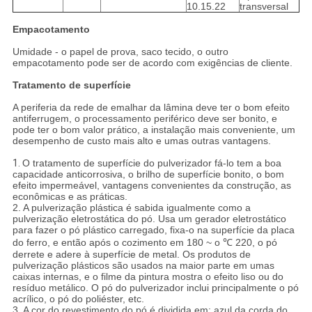
10.15.22
transversal
Empacotamento
Umidade - o papel de prova, saco tecido, o outro
empacotamento pode ser de acordo com exigências de cliente.
Tratamento de superfície
A periferia da rede de emalhar da lâmina deve ter o bom efeito
antiferrugem, o processamento periférico deve ser bonito, e
pode ter o bom valor prático, a instalação mais conveniente, um
desempenho de custo mais alto e umas outras vantagens.
1.
O tratamento de superfície do pulverizador fá-lo tem a boa
capacidade anticorrosiva, o brilho de superfície bonito, o bom
efeito impermeável, vantagens convenientes da construção, as
econômicas e as práticas.
2. A pulverização plástica é sabida igualmente como a
pulverização eletrostática do pó. Usa um gerador eletrostático
para fazer o pó plástico carregado, fixa-o na superfície da placa
do ferro, e então após o cozimento em 180 ~ o ℃ 220, o pó
derrete e adere à superfície de metal. Os produtos de
pulverização plásticos são usados na maior parte em umas
caixas internas, e o filme da pintura mostra o efeito liso ou do
resíduo metálico. O pó do pulverizador inclui principalmente o pó
acrílico, o pó do poliéster, etc.
3. A cor do revestimento do pó é dividida em: azul da corda do