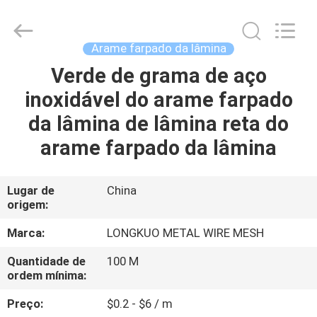
Beijing
Silk
Road
Enterprise
Management
Arame farpado da lâmina
Services
Co.,LTD.
All
Verde de grama de aço
CASA
Rights
Reserved.
inoxidável do arame farpado
PRODUTOS
da lâmina de lâmina reta do
arame farpado da lâmina
VÍDEOS
Lugar de
China
origem:
SOBRE
NÓS
Marca:
LONGKUO METAL WIRE MESH
Quantidade de
100 M
EXCURSÃO
ordem mínima:
DA
Preço:
$0.2 - $6 / m