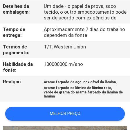
FÁBRICA
Detalhes da
Umidade - o papel de prova, saco
embalagem:
tecido, o outro empacotamento pode
ser de acordo com exigências de
CONTROLE
Tempo de
Aproximadamente 7 dias do trabalho
DA
entrega:
dependem da fonte
QUALIDADE
Termos de
T/T, Western Union
pagamento:
CONTATE-
Habilidade da
100000000 m/ano
NOS
fonte:
Realçar:
,
Arame farpado de aço inoxidável da lâmina
,
PEÇA
Arame farpado da lâmina de lâmina reta
verde de grama do arame farpado da lâmina de
lâmina
UMAS
CITAÇÕES
MELHOR PREÇO
MAPA