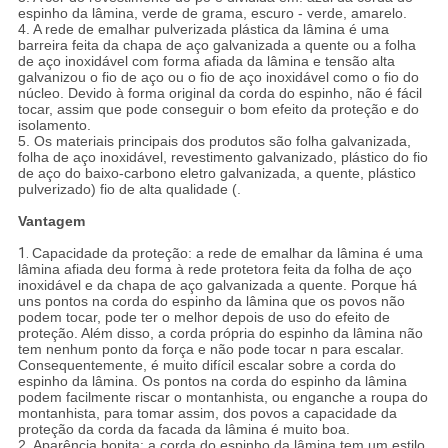
espinho da lâmina, verde de grama, escuro - verde, amarelo.
4. A rede de emalhar pulverizada plástica da lâmina é uma
barreira feita da chapa de aço galvanizada a quente ou a folha
de aço inoxidável com forma afiada da lâmina e tensão alta
galvanizou o fio de aço ou o fio de aço inoxidável como o fio do
núcleo. Devido à forma original da corda do espinho, não é fácil
tocar, assim que pode conseguir o bom efeito da proteção e do
isolamento.
5. Os materiais principais dos produtos são folha galvanizada,
folha de aço inoxidável, revestimento galvanizado, plástico do fio
de aço do baixo-carbono eletro galvanizada, a quente, plástico
pulverizado) fio de alta qualidade (.
Vantagem
1.
Capacidade da proteção: a rede de emalhar da lâmina é uma
lâmina afiada deu forma à rede protetora feita da folha de aço
inoxidável e da chapa de aço galvanizada a quente. Porque há
uns pontos na corda do espinho da lâmina que os povos não
podem tocar, pode ter o melhor depois de uso do efeito de
proteção. Além disso, a corda própria do espinho da lâmina não
tem nenhum ponto da força e não pode tocar n para escalar.
Consequentemente, é muito difícil escalar sobre a corda do
espinho da lâmina. Os pontos na corda do espinho da lâmina
podem facilmente riscar o montanhista, ou enganche a roupa do
montanhista, para tomar assim, dos povos a capacidade da
proteção da corda da facada da lâmina é muito boa.
2. Aparência bonita: a corda do espinho da lâmina tem um estilo