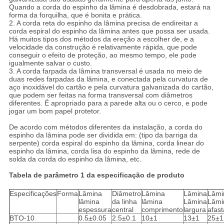
Quando a corda do espinho da lâmina é desdobrada, estará na
forma da forquilha, que é bonita e prática.
2. A corda reta do espinho da lâmina precisa de endireitar a
corda espiral do espinho da lâmina antes que possa ser usada.
Há muitos tipos dos métodos da ereção a escolher de, e a
velocidade da construção é relativamente rápida, que pode
conseguir o efeito de proteção, ao mesmo tempo, ele pode
igualmente salvar o custo.
3. A corda farpada da lâmina transversal é usada no meio de
duas redes farpadas da lâmina, e conectada pela curvatura de
aço inoxidável do cartão e pela curvatura galvanizada do cartão,
que podem ser feitas na forma transversal com diâmetros
diferentes. É apropriado para a parede alta ou o cerco, e pode
jogar um bom papel protetor.
De acordo com métodos diferentes da instalação, a corda do
espinho da lâmina pode ser dividida em: (tipo da barriga da
serpente) corda espiral do espinho da lâmina, corda linear do
espinho da lâmina, corda lisa do espinho da lâmina, rede de
solda da corda do espinho da lâmina, etc.
Tabela de parâmetro 1 da especificação de produto
Especificações
Forma
Lâmina
Diâmetro
Lâmina
Lâmina
Lâmi
lâmina
da linha
lâmina
Lâmina
Lâmi
espessura
central
comprimento
largura
afas
BTO-10
0.5±0.05
2.5±0.1
10±1
13±1
25±1