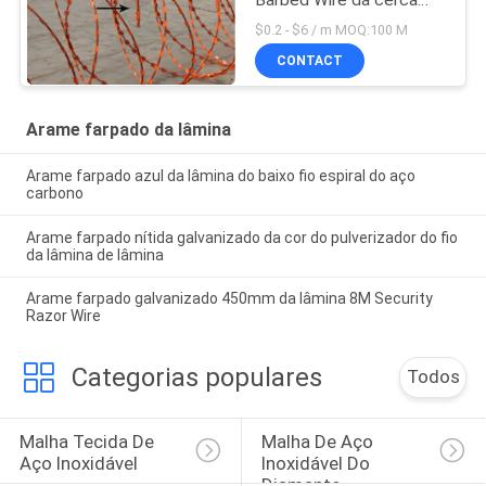
Barbed Wire da cerca
amarela pulveriza a
$0.2 - $6 / m MOQ:100 M
pulverização
CONTACT
Arame farpado da lâmina
Arame farpado azul da lâmina do baixo fio espiral do aço
carbono
Arame farpado nítida galvanizado da cor do pulverizador do fio
da lâmina de lâmina
Arame farpado galvanizado 450mm da lâmina 8M Security
Razor Wire
Categorias populares
Todos
Malha Tecida De 
Malha De Aço 
Aço Inoxidável
Inoxidável Do 
Diamante