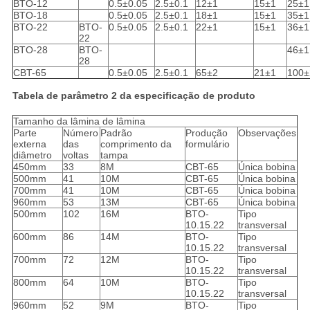
BTO-12
0.5±0.05
2.5±0.1
12±1
15±1
25±1
BTO-18
0.5±0.05
2.5±0.1
18±1
15±1
35±1
BTO-22
BTO-
0.5±0.05
2.5±0.1
22±1
15±1
36±1
22
BTO-28
BTO-
46±1
28
CBT-65
0.5±0.05
2.5±0.1
65±2
21±1
100±
Tabela de parâmetro 2 da especificação de produto
Tamanho da lâmina de lâmina
Parte
Número
Padrão
Produção
Observações
externa
das
comprimento da
formulário
diâmetro
voltas
tampa
450mm
33
8M
CBT-65
Única bobina
500mm
41
10M
CBT-65
Única bobina
700mm
41
10M
CBT-65
Única bobina
960mm
53
13M
CBT-65
Única bobina
500mm
102
16M
BTO-
Tipo
10.15.22
transversal
600mm
86
14M
BTO-
Tipo
10.15.22
transversal
700mm
72
12M
BTO-
Tipo
10.15.22
transversal
800mm
64
10M
BTO-
Tipo
10.15.22
transversal
960mm
52
9M
BTO-
Tipo