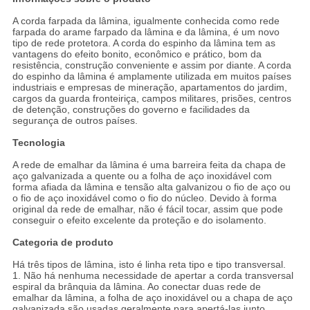
A corda farpada da lâmina, igualmente conhecida como rede
farpada do arame farpado da lâmina e da lâmina, é um novo
tipo de rede protetora. A corda do espinho da lâmina tem as
vantagens do efeito bonito, econômico e prático, bom da
resistência, construção conveniente e assim por diante. A corda
do espinho da lâmina é amplamente utilizada em muitos países
industriais e empresas de mineração, apartamentos do jardim,
cargos da guarda fronteiriça, campos militares, prisões, centros
de detenção, construções do governo e facilidades da
segurança de outros países.
Tecnologia
A rede de emalhar da lâmina é uma barreira feita da chapa de
aço galvanizada a quente ou a folha de aço inoxidável com
forma afiada da lâmina e tensão alta galvanizou o fio de aço ou
o fio de aço inoxidável como o fio do núcleo. Devido à forma
original da rede de emalhar, não é fácil tocar, assim que pode
conseguir o efeito excelente da proteção e do isolamento.
Categoria de produto
Há três tipos de lâmina, isto é linha reta tipo e tipo transversal.
1. Não há nenhuma necessidade de apertar a corda transversal
espiral da brânquia da lâmina. Ao conectar duas rede de
emalhar da lâmina, a folha de aço inoxidável ou a chapa de aço
galvanizada são usadas geralmente para apertá-las junto.